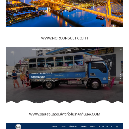
WWW.NORCONSULT.CO.TH
WWW.รถสองแถวรับจ้างทั่วไปราคากันเอง.COM