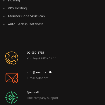
Hosting
VPS Hosting
Monitor Code VirusScan
Auto Backup Database
02-957-8755
จันทร์-ศุกร์ 9:00 - 17:30
info@aosoft.co.th
E-mail Support
@aosoft
Line company susport