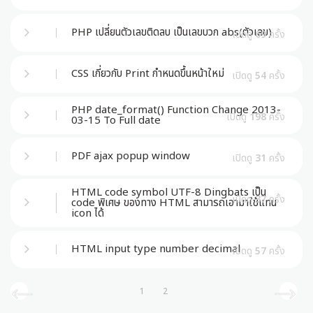
PHP เปลี่ยนตัวเลขติดลบ เป็นเลขบวก abs(ตัวเลข)
เปิดดู
69
ครั้ง
CSS เกี่ยวกับ Print กำหนดขึ้นหน้าใหม่
เปิดดู
54
ครั้ง
PHP date_format() Function Change 2013-
เปิดดู
198
ครั้ง
03-15 To Full date
PDF ajax popup window
เปิดดู
31
ครั้ง
HTML code symbol UTF-8 Dingbats เป็น
เปิดดู
37
ครั้ง
code พิเศษ ของทาง HTML สามารถเอามาใช้แทน
icon ได้
HTML input type number decimal
เปิดดู
57
ครั้ง
1
2