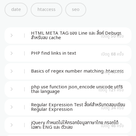
date
htaccess
seo
HTML META TAG ของ Line และ ลิ้งค์ Debugs
เปิดดู
50
ครั้ง
สำหรับลบ cache
PHP find links in text
เปิดดู
68
ครั้ง
Basics of regex number matching .htaccess
เปิดดู
46
ครั้ง
php use function json_encode unicode utf8
เปิดดู
121
ครั้ง
thai language
Regular Expression Test ลิ้งค์สำหรับทดสอบเขียน
เปิดดู
34
ครั้ง
Regular Expression
jQuery กำหนดไม่ให้กรอกข้อมูลภาษาไทย กรอกได้
เปิดดู
46
ครั้ง
เฉพาะ ENG และ ตัวเลข