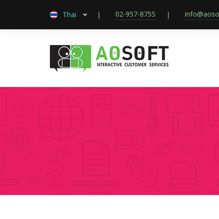
02-957-8755
info@aosof
Thai